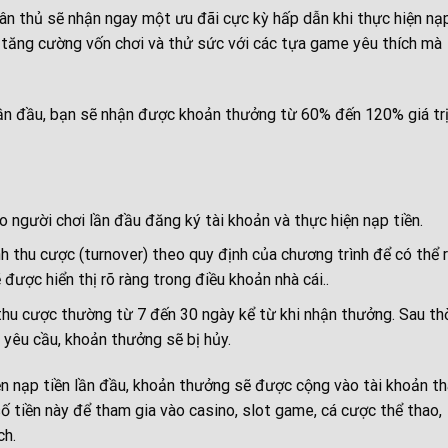
 tân thủ sẽ nhận ngay một ưu đãi cực kỳ hấp dẫn khi thực hiện nạ
ạn tăng cường vốn chơi và thử sức với các tựa game yêu thích mà
 lần đầu, bạn sẽ nhận được khoản thưởng từ 60% đến 120% giá tr
o người chơi lần đầu đăng ký tài khoản và thực hiện nạp tiền.
 thu cược (turnover) theo quy định của chương trình để có thể 
ược hiển thị rõ ràng trong điều khoản nhà cái..
thu cược thường từ 7 đến 30 ngày kể từ khi nhận thưởng. Sau th
 yêu cầu, khoản thưởng sẽ bị hủy.
ện nạp tiền lần đầu, khoản thưởng sẽ được cộng vào tài khoản t
số tiền này để tham gia vào casino, slot game, cá cược thể thao,
ch.