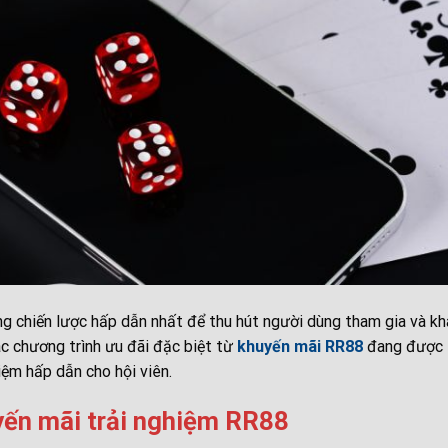
g chiến lược hấp dẫn nhất để thu hút người dùng tham gia và k
ác chương trình ưu đãi đặc biệt từ
khuyến mãi RR88
đang được
iệm hấp dẫn cho hội viên.
yến mãi trải nghiệm RR88