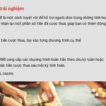
trải nghiệm
8 là một cách tuyệt vời để hỗ trợ người chơi trong những tình h
nhận lại một phần số tiền đã cược thua, giúp bạn có thêm động
tiền cược thua, tùy vào từng chương trình cụ thể.
R88 cung cấp các chương trình hoàn tiền theo chu kỳ tuần hoặc
hần tiền cược thua sau mỗi kỳ tính toán.
ũ, casino