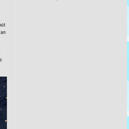
Dàn
Gia,
Đầu
Đề
Rinh
Bất
Ngay
Tử
Thưởng
–
Lớn
hút
Phương
tạo
Pháp
Tối
Ưu
Trong
u
Trò
Chơi
ức
Xổ
Số