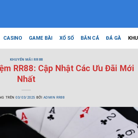
CASINO
GAME BÀI
XỔ SỐ
BẮN CÁ
ĐÁ GÀ
KHU
KHUYẾN MÃI RR88
iệm RR88: Cập Nhật Các Ưu Đãi Mới
Nhất
NG TRÊN
03/03/2025
BỞI
ADMIN RR88