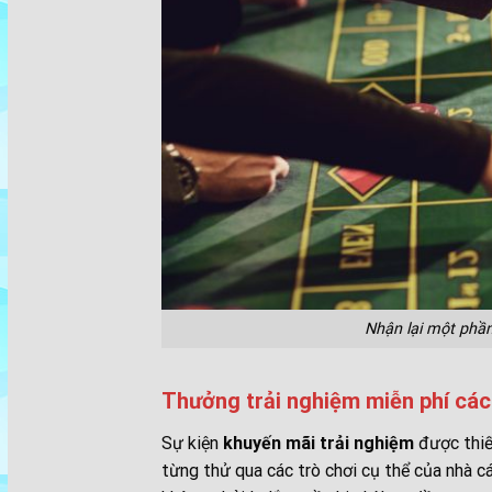
Nhận lại một phần
Thưởng trải nghiệm miễn phí các
Sự kiện
khuyến mãi trải nghiệm
được thiế
từng thử qua các trò chơi cụ thể của nhà 