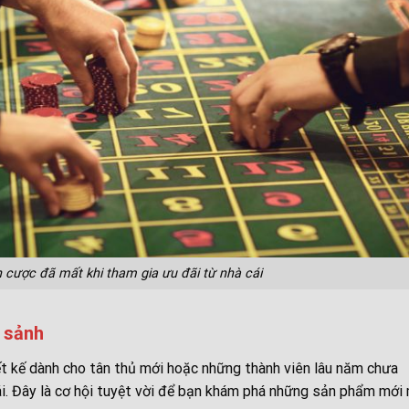
 cược đã mất khi tham gia ưu đãi từ nhà cái
 sảnh
t kế dành cho tân thủ mới hoặc những thành viên lâu năm chưa
cái. Đây là cơ hội tuyệt vời để bạn khám phá những sản phẩm mới