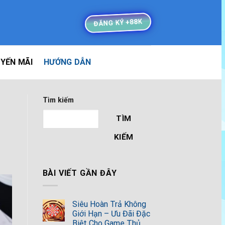
ĐĂNG KÝ +88K
YẾN MÃI
HƯỚNG DẪN
Tìm kiếm
TÌM
KIẾM
BÀI VIẾT GẦN ĐÂY
Siêu Hoàn Trả Không
Giới Hạn – Ưu Đãi Đặc
Biệt Cho Game Thủ