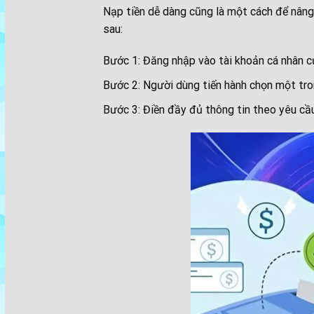
Nạp tiền dễ dàng cũng là một cách để nâng
sau:
Bước 1: Đăng nhập vào tài khoản cá nhân củ
Bước 2: Người dùng tiến hành chọn một tro
Bước 3: Điền đầy đủ thông tin theo yêu cầu