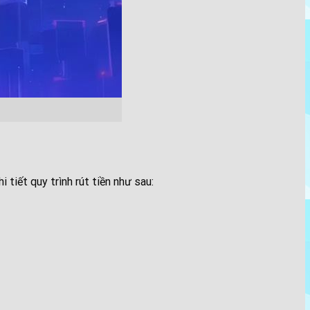
 tiết quy trình rút tiền như sau: