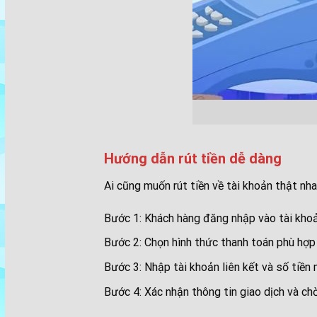
Hướng dẫn rút tiền dễ dàng
Ai cũng muốn rút tiền về tài khoản thật nha
Bước 1: Khách hàng đăng nhập vào tài khoả
Bước 2: Chọn hình thức thanh toán phù hợp 
Bước 3: Nhập tài khoản liên kết và số tiền 
Bước 4: Xác nhận thông tin giao dịch và chờ 