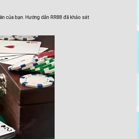
hân của bạn. Hướng dẫn RR88 đã khảo sát