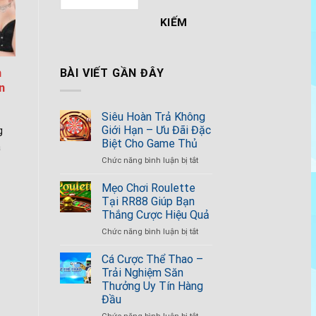
KIẾM
BÀI VIẾT GẦN ĐÂY
h
n
Siêu Hoàn Trả Không
Giới Hạn – Ưu Đãi Đặc
g
Biệt Cho Game Thủ
a
ở
Chức năng bình luận bị tắt
Siêu
Hoàn
Mẹo Chơi Roulette
Trả
Tại RR88 Giúp Bạn
Không
Thắng Cược Hiệu Quả
Giới
ở
Chức năng bình luận bị tắt
Hạn
Mẹo
–
Chơi
Ưu
Cá Cược Thể Thao –
Roulette
Đãi
Trải Nghiệm Săn
Tại
Đặc
Thưởng Uy Tín Hàng
RR88
Biệt
Đầu
Giúp
Cho
Bạn
Game
ở