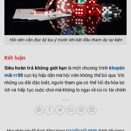
Hội viên cần đọc kỹ lưu ý trước khi bắt đầu tham dự sự kiện
Kết luận
Siêu hoàn trả không giới hạn
là một chương trình
khuyến
mãi rr88
cực kỳ hấp dẫn mà hội viên không thể bỏ qua. Với
những ưu đãi đặc biệt, người tham gia có thể tối đa hóa lợi
ích và tiếp tục cuộc chơi mà không lo ngại về rủi ro tài chính.
Mục nhập này đã được đăng trong
KHUYẾN MÃI RR88
. Đánh dấu trang