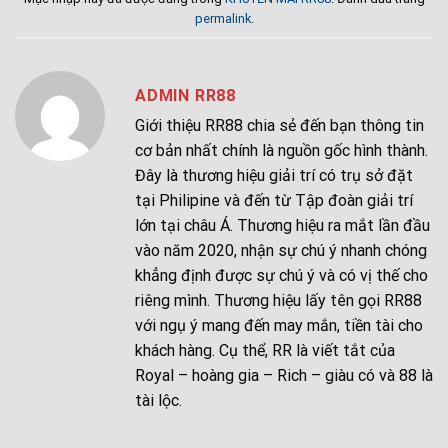
permalink
.
ADMIN RR88
Giới thiệu RR88 chia sẻ đến bạn thông tin
cơ bản nhất chính là nguồn gốc hình thành.
Đây là thương hiệu giải trí có trụ sở đặt
tại Philipine và đến từ Tập đoàn giải trí
lớn tại châu Á. Thương hiệu ra mắt lần đầu
vào năm 2020, nhận sự chú ý nhanh chóng
khẳng định được sự chú ý và có vị thế cho
riêng mình. Thương hiệu lấy tên gọi RR88
với ngụ ý mang đến may mắn, tiền tài cho
khách hàng. Cụ thể, RR là viết tắt của
Royal – hoàng gia – Rich – giàu có và 88 là
tài lộc.