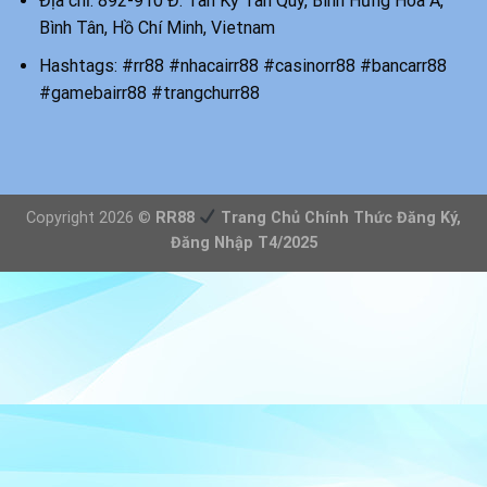
Địa chỉ: 892-910 Đ. Tân Kỳ Tân Quý, Bình Hưng Hoà A,
Bình Tân, Hồ Chí Minh, Vietnam
Hashtags: #rr88 #nhacairr88 #casinorr88 #bancarr88
#gamebairr88 #trangchurr88
Copyright 2026 ©
RR88
Trang Chủ Chính Thức Đăng Ký,
Đăng Nhập T4/2025