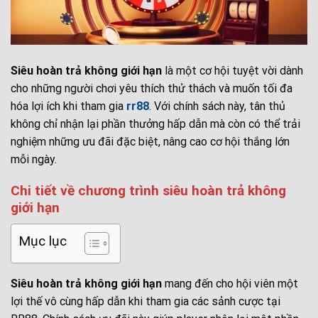
Siêu hoàn trả không giới hạn
là một cơ hội tuyệt vời dành
cho những người chơi yêu thích thử thách và muốn tối đa
hóa lợi ích khi tham gia
rr88
. Với chính sách này, tân thủ
không chỉ nhận lại phần thưởng hấp dẫn mà còn có thể trải
nghiệm những ưu đãi đặc biệt, nâng cao cơ hội thắng lớn
mỗi ngày.
Chi tiết về chương trình siêu hoàn trả không
giới hạn
Mục lục
Siêu hoàn trả không giới hạn
mang đến cho hội viên một
lợi thế vô cùng hấp dẫn khi tham gia các sảnh cược tại