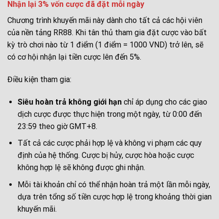
Nhận lại 3% vốn cược đã đặt mỗi ngày
Chương trình khuyến mãi này dành cho tất cả các hội viên
của nền tảng RR88. Khi tân thủ tham gia đặt cược vào bất
kỳ trò chơi nào từ 1 điểm (1 điểm = 1000 VND) trở lên, sẽ
có cơ hội nhận lại tiền cược lên đến 5%.
Điều kiện tham gia:
Siêu hoàn trả không giới hạn
chỉ áp dụng cho các giao
dịch cược được thực hiện trong một ngày, từ 0:00 đến
23:59 theo giờ GMT+8.
Tất cả các cược phải hợp lệ và không vi phạm các quy
định của hệ thống. Cược bị hủy, cược hòa hoặc cược
không hợp lệ sẽ không được ghi nhận.
Mỗi tài khoản chỉ có thể nhận hoàn trả một lần mỗi ngày,
dựa trên tổng số tiền cược hợp lệ trong khoảng thời gian
khuyến mãi.