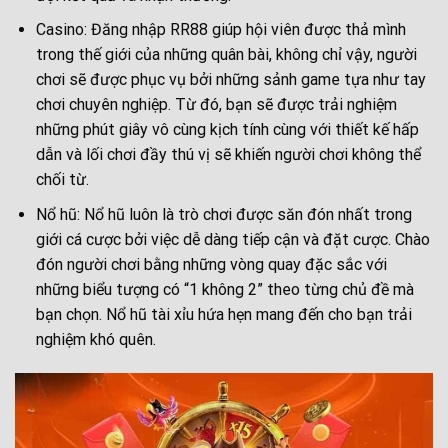
Casino: Đăng nhập RR88 giúp hội viên được thả mình
trong thế giới của những quân bài, không chỉ vậy, người
chơi sẽ được phục vụ bởi những sảnh game tựa như tay
chơi chuyên nghiệp. Từ đó, bạn sẽ được trải nghiệm
những phút giây vô cùng kịch tính cùng với thiết kế hấp
dẫn và lối chơi đầy thú vị sẽ khiến người chơi không thể
chối từ.
Nổ hũ: Nổ hũ luôn là trò chơi được săn đón nhất trong
giới cá cược bởi việc dễ dàng tiếp cận và đặt cược. Chào
đón người chơi bằng những vòng quay đặc sắc với
những biểu tượng có “1 không 2” theo từng chủ đề mà
bạn chọn. Nổ hũ tài xỉu hứa hẹn mang đến cho bạn trải
nghiệm khó quên.