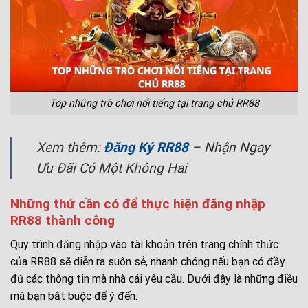
Top những trò chơi nổi tiếng tại trang chủ RR88
Xem thêm:
Đăng Ký RR88
– Nhận Ngay
Ưu Đãi Có Một Không Hai
Những thứ cần có để thực hiện đăng nhập
RR88 thành công
Quy trình đăng nhập vào tài khoản trên trang chính thức
của RR88 sẽ diễn ra suôn sẻ, nhanh chóng nếu bạn có đầy
đủ các thông tin mà nhà cái yêu cầu. Dưới đây là những điều
mà bạn bắt buộc để ý đến: