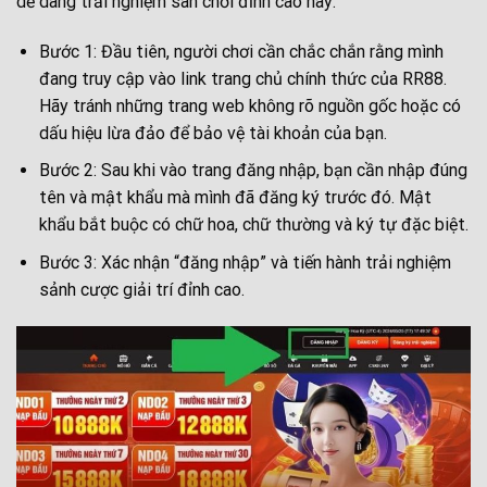
dễ dàng trải nghiệm sân chơi đỉnh cao này:
Bước 1: Đầu tiên, người chơi cần chắc chắn rằng mình
đang truy cập vào link trang chủ chính thức của RR88.
Hãy tránh những trang web không rõ nguồn gốc hoặc có
dấu hiệu lừa đảo để bảo vệ tài khoản của bạn.
Bước 2: Sau khi vào trang đăng nhập, bạn cần nhập đúng
tên và mật khẩu mà mình đã đăng ký trước đó. Mật
khẩu bắt buộc có chữ hoa, chữ thường và ký tự đặc biệt.
Bước 3: Xác nhận “đăng nhập” và tiến hành trải nghiệm
sảnh cược giải trí đỉnh cao.