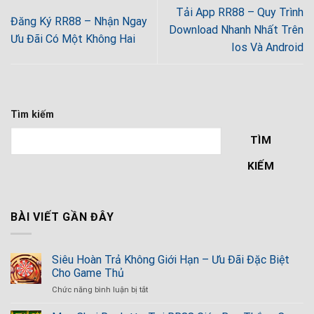
Tải App RR88 – Quy Trình
Đăng Ký RR88 – Nhận Ngay
Download Nhanh Nhất Trên
Ưu Đãi Có Một Không Hai
Ios Và Android
Tìm kiếm
TÌM
KIẾM
BÀI VIẾT GẦN ĐÂY
Siêu Hoàn Trả Không Giới Hạn – Ưu Đãi Đặc Biệt
Cho Game Thủ
ở
Chức năng bình luận bị tắt
Siêu
Hoàn