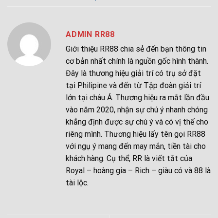
ADMIN RR88
Giới thiệu RR88 chia sẻ đến bạn thông tin
cơ bản nhất chính là nguồn gốc hình thành.
Đây là thương hiệu giải trí có trụ sở đặt
tại Philipine và đến từ Tập đoàn giải trí
lớn tại châu Á. Thương hiệu ra mắt lần đầu
vào năm 2020, nhận sự chú ý nhanh chóng
khẳng định được sự chú ý và có vị thế cho
riêng mình. Thương hiệu lấy tên gọi RR88
với ngụ ý mang đến may mắn, tiền tài cho
khách hàng. Cụ thể, RR là viết tắt của
Royal – hoàng gia – Rich – giàu có và 88 là
tài lộc.