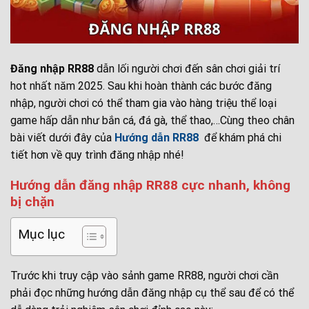
Đăng nhập RR88
dẫn lối người chơi đến sân chơi giải trí
hot nhất năm 2025. Sau khi hoàn thành các bước đăng
nhập, người chơi có thể tham gia vào hàng triệu thể loại
game hấp dẫn như bắn cá, đá gà, thể thao,…Cùng theo chân
bài viết dưới đây của
Hướng dẫn RR88
để khám phá chi
tiết hơn về quy trình đăng nhập nhé!
Hướng dẫn đăng nhập RR88 cực nhanh, không
bị chặn
Mục lục
Trước khi truy cập vào sảnh game RR88, người chơi cần
phải đọc những hướng dẫn đăng nhập cụ thể sau để có thể