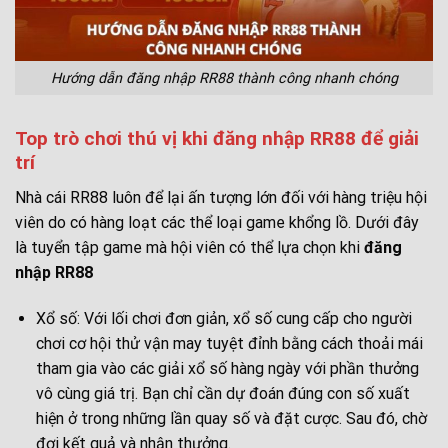
Hướng dẫn đăng nhập RR88 thành công nhanh chóng
Top trò chơi thú vị khi đăng nhập RR88 để giải
trí
Nhà cái RR88 luôn để lại ấn tượng lớn đối với hàng triệu hội
viên do có hàng loạt các thể loại game khổng lồ. Dưới đây
là tuyển tập game mà hội viên có thể lựa chọn khi
đăng
nhập RR88
Xổ số: Với lối chơi đơn giản, xổ số cung cấp cho người
chơi cơ hội thử vận may tuyệt đỉnh bằng cách thoải mái
tham gia vào các giải xổ số hàng ngày với phần thưởng
vô cùng giá trị. Bạn chỉ cần dự đoán đúng con số xuất
hiện ở trong những lần quay số và đặt cược. Sau đó, chờ
đợi kết quả và nhận thưởng.