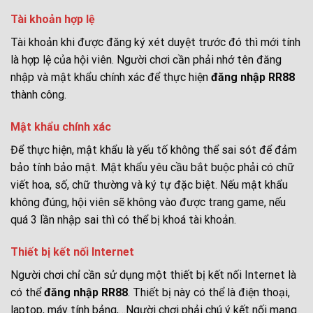
Tài khoản hợp lệ
Tài khoản khi được đăng ký xét duyệt trước đó thì mới tính
là hợp lệ của hội viên. Người chơi cần phải nhớ tên đăng
nhập và mật khẩu chính xác để thực hiện
đăng nhập RR88
thành công.
Mật khẩu chính xác
Để thực hiện, mật khẩu là yếu tố không thể sai sót để đảm
bảo tính bảo mật. Mật khẩu yêu cầu bắt buộc phải có chữ
viết hoa, số, chữ thường và ký tự đặc biệt. Nếu mật khẩu
không đúng, hội viên sẽ không vào được trang game, nếu
quá 3 lần nhập sai thì có thể bị khoá tài khoản.
Thiết bị kết nối Internet
Người chơi chỉ cần sử dụng một thiết bị kết nối Internet là
có thể
đăng nhập RR88
. Thiết bị này có thể là điện thoại,
laptop, máy tính bảng,…Người chơi phải chú ý kết nối mạng