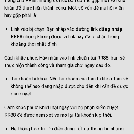
trang chủ RR88, nhưng đôi lúc bạn có thể gặp một vài khó
khăn để thực hiện thành công. Một số vấn đề mà hội viên
hay gặp phải là:
Link vào bị chặn: Bạn nhấp vào đường link
đăng nhập
RR88
nhưng không được vì link này đã bị chặn trong
khoảng thời nhất định.
Cách khắc phục: Hãy nhấn vào link chuẩn tại RR88, bạn sẽ
thực hiện thành công và tham gia chơi ngay sau đó.
Tài khoản bị khoá: Nếu tài khoản của bạn bị khoá, bạn sẽ
không thể nào đăng nhập được cho đến khi vấn đề được
giải quyết.
Cách khắc phục: Khiếu nại ngay với bộ phận kiểm duyệt
RR88 để được xem xét và mở lại tài khoản kịp thời.
Hệ thống bảo trì: Dù điền đúng tất cả thông tin nhưng