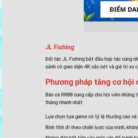
JL Fishing
Đối tác JL Fishing bắt đầu hợp tác cùng n
sảnh có giao diện 4K sắc nét và giá trị xu 
Phương pháp tăng cơ hội c
Bắn cá RR88 cung cấp cho hội viên những tr
thắng nhanh nhất:
Lựa chọn tựa game có tỷ lệ thưởng cao và 
Bình tĩnh đi theo chiến lược của mình, khô
Không đặt hết tiền vào một ván để tránh bị