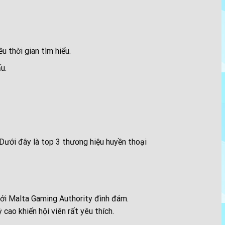
u thời gian tìm hiểu.
u.
 Dưới đây là top 3 thương hiệu huyền thoại
ởi Malta Gaming Authority đình đám.
ao khiến hội viên rất yêu thích.