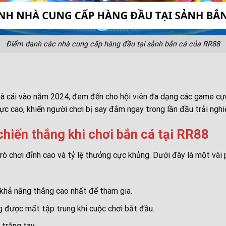
Điểm danh các nhà cung cấp hàng đầu tại sảnh bắn cá của RR88
hà cái vào năm 2024, đem đến cho hội viên đa dạng các game cự
cực cao, khiến người chơi bị say đắm ngay trong lần đầu trải ngh
hiến thắng khi chơi bắn cá tại RR88
ò chơi đỉnh cao và tỷ lệ thưởng cực khủng. Dưới đây là một vài
khả năng thắng cao nhất để tham gia.
ng được mất tập trung khi cuộc chơi bắt đầu.
 trắng tay.