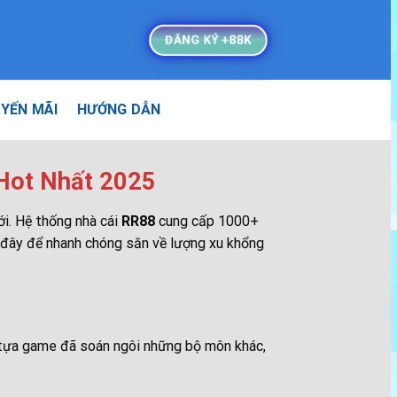
ĐĂNG KÝ +88K
YẾN MÃI
HƯỚNG DẪN
Hot Nhất 2025
iới. Hệ thống nhà cái
RR88
cung cấp 1000+
i đây để nhanh chóng săn về lượng xu khổng
 tựa game đã soán ngôi những bộ môn khác,