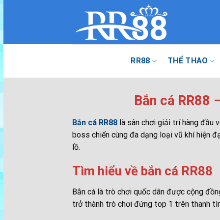
Chuyển
đến
nội
dung
RR88
THỂ THAO
Bắn cá RR88 
Bắn cá RR88
là sân chơi giải trí hàng đầu 
boss chiến cùng đa dạng loại vũ khí hiện đ
lồ.
Tìm hiểu về bắn cá RR88
Bắn cá là trò chơi quốc dân được cộng đồn
trở thành trò chơi đứng top 1 trên thanh t