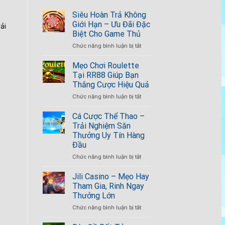
Siêu Hoàn Trả Không
Giới Hạn – Ưu Đãi Đặc
ải
Biệt Cho Game Thủ
ở
Chức năng bình luận bị tắt
Siêu
Hoàn
Mẹo Chơi Roulette
Trả
Tại RR88 Giúp Bạn
Không
Thắng Cược Hiệu Quả
Giới
ở
Chức năng bình luận bị tắt
Hạn
Mẹo
–
Chơi
Ưu
Cá Cược Thể Thao –
Roulette
Đãi
Trải Nghiệm Săn
Tại
Đặc
Thưởng Uy Tín Hàng
RR88
Biệt
Đầu
Giúp
Cho
Bạn
Game
ở
Chức năng bình luận bị tắt
Thắng
Thủ
Cá
Cược
Cược
Jili Casino – Mẹo Hay
Hiệu
Thể
Tham Gia, Rinh Ngay
Quả
Thao
Thưởng Lớn
–
ở
Chức năng bình luận bị tắt
Trải
Jili
Nghiệm
Casino
Săn