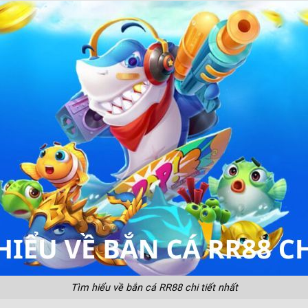
Tìm hiểu về bắn cá RR88 chi tiết nhất