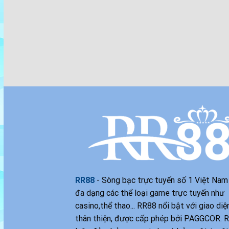
RR88
- Sòng bạc trực tuyến số 1 Việt Nam
đa dạng các thể loại game trực tuyến như
casino,thể thao... RR88 nổi bật với giao diệ
thân thiện, được cấp phép bởi PAGGCOR. 