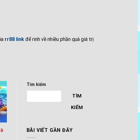
gia
rr88 link
để rinh về nhiều phần quà giá trị
Tìm kiếm
TÌM
KIẾM
BÀI VIẾT GẦN ĐÂY
Và