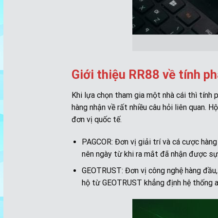
Giới thiệu RR88 về tính phá
Khi lựa chọn tham gia một nhà cái thì tính
hàng nhận về rất nhiều câu hỏi liên quan. H
đơn vị quốc tế.
PAGCOR: Đơn vị giải trí và cá cược hàng
nên ngày từ khi ra mắt đã nhận được sự
GEOTRUST: Đơn vị công nghệ hàng đầu, k
hộ từ GEOTRUST khẳng định hệ thống an