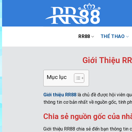
Chuyển
đến
nội
dung
RR88
THỂ THAO
Giới Thiệu R
Mục lục
Giới thiệu RR88
là chủ đề được hội viên qua
thông tin cơ bản nhất về nguồn gốc, tính ph
Chia sẻ nguồn gốc của nh
Giới thiệu RR88 chia sẻ đến bạn thông tin c