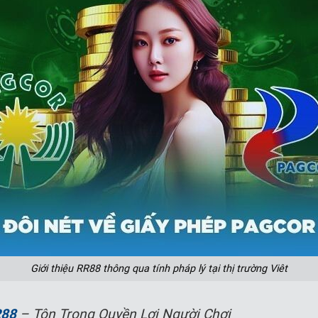
Giới thiệu RR88 thông qua tính pháp lý tại thị trường Viêt
R88
– Tôn Trọng Quyền Lợi Người Chơi