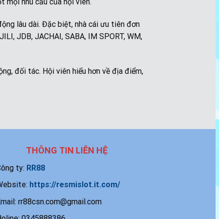
ốt mọi nhu cầu của hội viên.
ng lâu dài. Đặc biệt, nhà cái ưu tiên đơn
hư JILI, JDB, JACHAI, SABA, IM SPORT, WM,
g, đối tác. Hội viên hiểu hơn về địa điểm,
THÔNG TIN LIÊN HỆ
ông ty:
RR88
Website:
https://resmislot.it.com/
mail:
rr88csn.com@gmail.com
oline: 0345888386