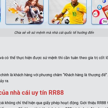
Chia sẻ về sứ mệnh mà nhà cái quốc tế hướng đến
và có thể thực hiện được sứ mệnh thì cần tuân theo gía trị cốt lõ
n chính là khách hàng với phương châm “Khách hàng là thượng đế”.
ảy ra.
của nhà cái uy tín RR88
cái không chỉ thể hiện qua giấy phép hoạt động. Giới thiệu RR88 t