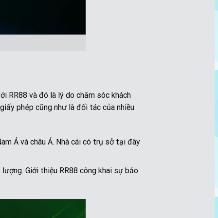
 với RR88 và đó là lý do chăm sóc khách
 giấy phép cũng như là đối tác của nhiều
am Á và châu Á. Nhà cái có trụ sở tại đây
lượng. Giới thiệu RR88 công khai sự bảo