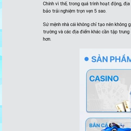
Chính vì thế, trong quá trình hoạt động, đ
bảo trải nghiệm trọn vẹn 5 sao.
Sứ mệnh nhà cái không chỉ tạo nên không gia
trường và các địa điểm khác cần tập trung 
hơn.