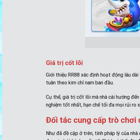
Giá trị cốt lõi
Giới thiệu RR88 xác định hoạt động lâu dài 
tuân theo kim chỉ nam ban đầu.
Cụ thể, giá trị cốt lõi mà nhà cái hướng đế
nghiệm tốt nhất, hạn chế tối đa mọi rủi ro x
Đối tác cung cấp trò chơi 
Như đã đề cập ở trên, tính pháp lý của nhà 