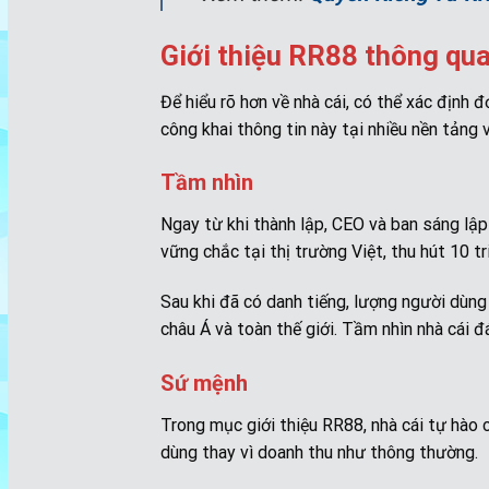
Giới thiệu RR88 thông qua 
Để hiểu rõ hơn về nhà cái, có thể xác định 
công khai thông tin này tại nhiều nền tảng 
Tầm nhìn
Ngay từ khi thành lập, CEO và ban sáng lập 
vững chắc tại thị trường Việt, thu hút 10 tr
Sau khi đã có danh tiếng, lượng người dùng
châu Á và toàn thế giới. Tầm nhìn nhà cái đá
Sứ mệnh
Trong mục giới thiệu RR88, nhà cái tự hào
dùng thay vì doanh thu như thông thường.