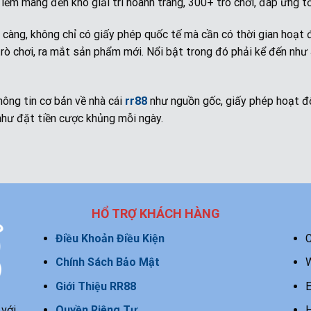
 điểm mang đến kho giải trí hoành tráng, 300+ trò chơi, đáp ứng t
càng, không chỉ có giấy phép quốc tế mà cần có thời gian hoạt độ
n trò chơi, ra mắt sản phẩm mới. Nổi bật trong đó phải kể đến n
hông tin cơ bản về nhà cái
rr88
như nguồn gốc, giấy phép hoạt độn
 như đặt tiền cược khủng mỗi ngày.
HỔ TRỢ KHÁCH HÀNG
Điều Khoản Điều Kiện
C
Chính Sách Bảo Mật
Giới Thiệu RR88
E
Quyền Riêng Tư
H
 với