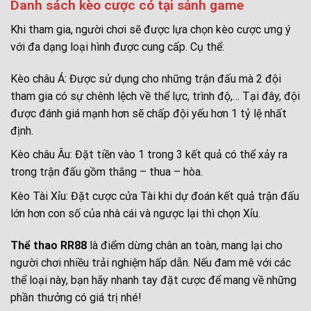
Danh sách kèo cược có tại sảnh game
Khi tham gia, người chơi sẽ được lựa chọn kèo cược ưng ý
với đa dạng loại hình được cung cấp. Cụ thể:
Kèo châu Á: Được sử dụng cho những trận đấu mà 2 đội
tham gia có sự chênh lệch về thể lực, trình độ,… Tại đây, đội
được đánh giá mạnh hơn sẽ chấp đội yếu hơn 1 tỷ lệ nhất
định.
Kèo châu Âu: Đặt tiền vào 1 trong 3 kết quả có thể xảy ra
trong trận đấu gồm thắng – thua – hòa.
Kèo Tài Xỉu: Đặt cược cửa Tài khi dự đoán kết quả trận đấu
lớn hơn con số của nhà cái và ngược lại thì chọn Xỉu.
Thể thao RR88
là điểm dừng chân an toàn, mang lại cho
người chơi nhiều trải nghiệm hấp dẫn. Nếu đam mê với các
thể loại này, bạn hãy nhanh tay đặt cược để mang về những
phần thưởng có giá trị nhé!