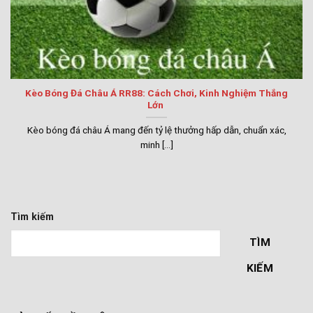
Kèo Bóng Đá Châu Á RR88: Cách Chơi, Kinh Nghiệm Thắng
Lớn
Kèo bóng đá châu Á mang đến tỷ lệ thưởng hấp dẫn, chuẩn xác,
minh [...]
Tìm kiếm
TÌM
KIẾM