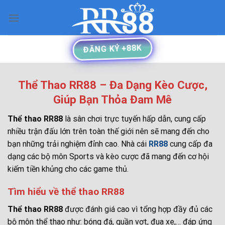
Chuyển
đến
nội
dung
ĐĂNG KÝ +88K
Thể Thao RR88 – Đa Dạng Kèo Cược,
Giúp Bạn Thỏa Đam Mê
Thể thao RR88
là sân chơi trực tuyến hấp dẫn, cung cấp
nhiều trận đấu lớn trên toàn thế giới nên sẽ mang đến cho
bạn những trải nghiệm đỉnh cao. Nhà cái
RR88
cung cấp đa
dạng các bộ môn Sports và kèo cược đã mang đến cơ hội
kiếm tiền khủng cho các game thủ.
Tìm hiểu về thể thao RR88
Thể thao RR88
được đánh giá cao vì tổng hợp đầy đủ các
bộ môn thể thao như: bóng đá, quần vợt, đua xe,… đáp ứng