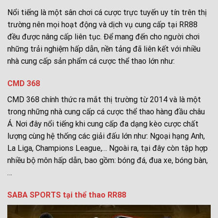
Nổi tiếng là một sân chơi cá cược trực tuyến uy tín trên thị
trường nên mọi hoạt động và dịch vụ cung cấp tại RR88
đều được nâng cấp liên tục. Để mang đến cho người chơi
những trải nghiệm hấp dẫn, nền tảng đã liên kết với nhiều
nhà cung cấp sản phẩm cá cược thể thao lớn như:
CMD 368
CMD 368 chính thức ra mắt thị trường từ 2014 và là một
trong những nhà cung cấp cá cược thể thao hàng đầu châu
Á. Nơi đây nổi tiếng khi cung cấp đa dạng kèo cược chất
lượng cùng hệ thống các giải đấu lớn như: Ngoại hạng Anh,
La Liga, Champions League,… Ngoài ra, tại đây còn tập hợp
nhiều bộ môn hấp dẫn, bao gồm: bóng đá, đua xe, bóng bàn,
…
SABA SPORTS tại thể thao RR88