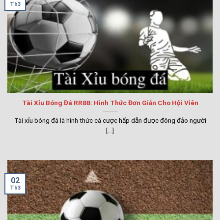
Th3
Tài Xỉu Bóng Đá RR88: Hình Thức Đơn Giản Cho Hội Viên
Tài xỉu bóng đá là hình thức cá cược hấp dẫn được đông đảo người
[...]
02
Th3