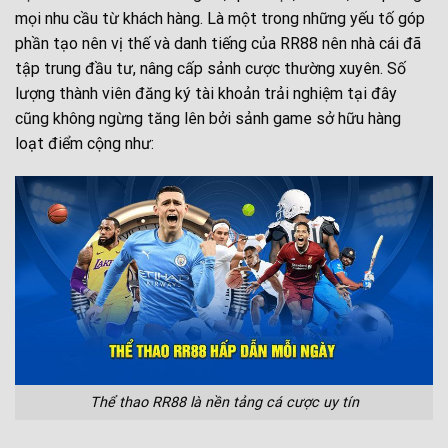
mọi nhu cầu từ khách hàng. Là một trong những yếu tố góp
phần tạo nên vị thế và danh tiếng của RR88 nên nhà cái đã
tập trung đầu tư, nâng cấp sảnh cược thường xuyên. Số
lượng thành viên đăng ký tài khoản trải nghiệm tại đây
cũng không ngừng tăng lên bởi sảnh game sở hữu hàng
loạt điểm cộng như:
Thể thao RR88 là nền tảng cá cược uy tín